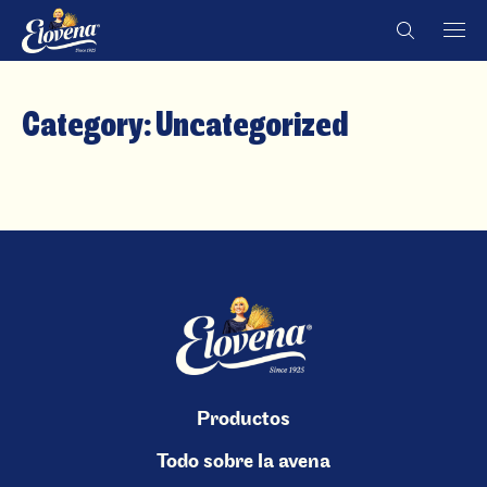
Skip
Country
Country
to
content
Category:
Uncategorized
Productos
Todo sobre la avena