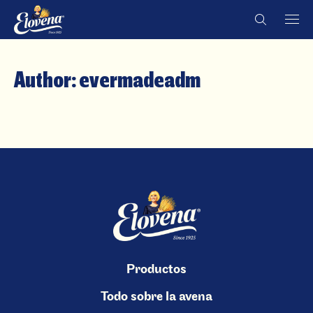
Skip
Country
Country
to
content
Author:
evermadeadm
Productos
Todo sobre la avena