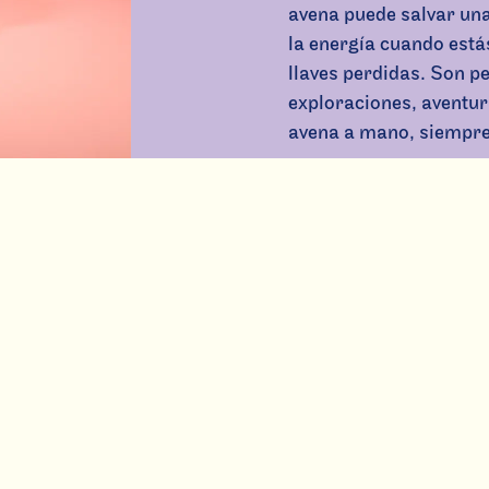
avena puede salvar una
la energía cuando est
llaves perdidas. Son p
exploraciones, aventur
avena a mano, siempre
Ver productos